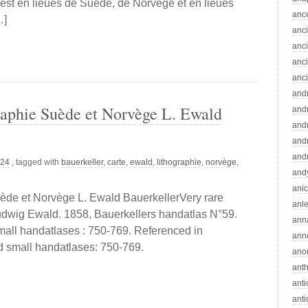
, est en lieues de Suède, de Norvège et en lieues
anc
…]
anc
anc
anc
anc
and
raphie Suède et Norvège L. Ewald
andr
and
and
and
024
, tagged with
bauerkeller
,
carte
,
ewald
,
lithographie
,
norvège
,
and
ani
uède et Norvège L. Ewald BauerkellerVery rare
anle
Ludwig Ewald. 1858, Bauerkellers handatlas N°59.
ann
mall handatlases : 750-769. Referenced in
ann
d small handatlases: 750-769.
ano
ant
ant
ant