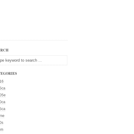
ARCH
TEGORIES
16
5ca
05e
0ca
5ca
me
0s
mm