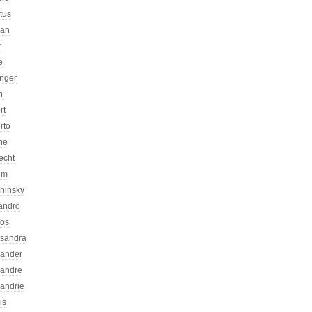
atus
can
r
e
inger
n
rt
rto
ne
echt
um
chinsky
jandro
kos
ssandra
xander
xandre
xandrie
is