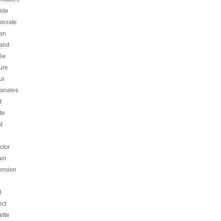
tide
tocrate
an
and
ée
ure
ur
sanales
t
ste
at
ictor
ain
ension
l
ect
ette