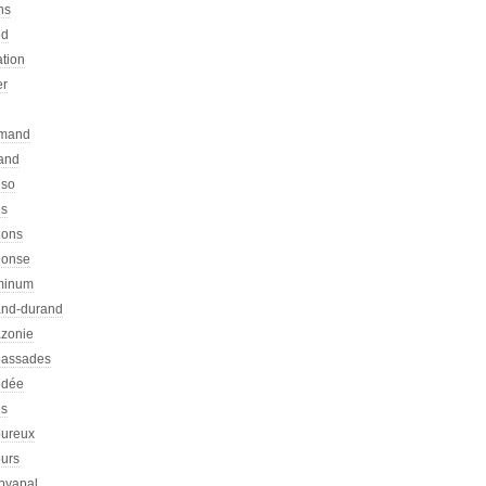
ns
ed
ation
er
emand
rand
nso
es
hons
honse
minum
nd-durand
zonie
assades
dée
s
ureux
urs
pyapal