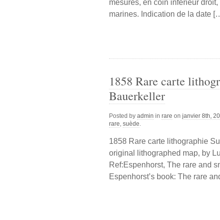
mesures, en coin inférieur droit
marines. Indication de la date [
1858 Rare carte lithog
Bauerkeller
Posted by
admin
in
rare
on
janvier 8th, 2
rare
,
suède
.
1858 Rare carte lithographie S
original lithographed map, by 
Ref:Espenhorst, The rare and s
Espenhorst’s book: The rare an