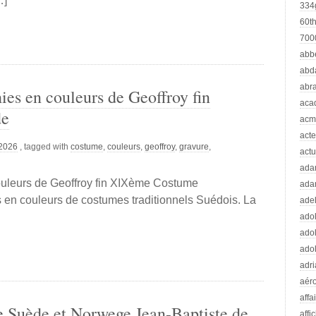
…]
334
60t
70
abb
abd
abr
ies en couleurs de Geoffroy fin
aca
de
acm
acte
 2026
, tagged with
costume
,
couleurs
,
geoffroy
,
gravure
,
actu
ad
ouleurs de Geoffroy fin XIXème Costume
ada
 en couleurs de costumes traditionnels Suédois. La
adel
adol
adol
adol
adr
aér
affa
 Suède et Norwege Jean-Baptiste de
affi