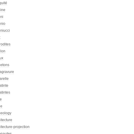
quité
oine
ni
onio
niucci
t
rodites
llon
ux
letons
agravure
arelle
tinte
tintes
re
he
heology
itecture
itecture-projection
onautes