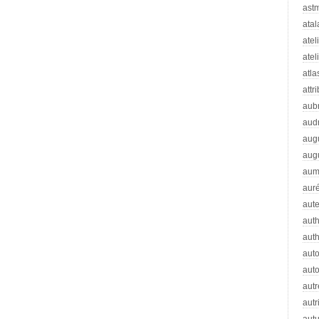
ast
atal
atel
atel
atla
attr
aub
aud
aug
aug
aum
auré
aut
auth
aut
aut
auto
autr
autr