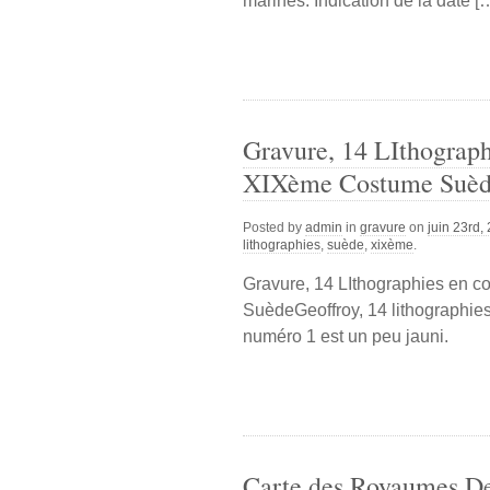
marines. Indication de la date [
Gravure, 14 LIthograph
XIXème Costume Suè
Posted by
admin
in
gravure
on
juin 23rd,
lithographies
,
suède
,
xixème
.
Gravure, 14 LIthographies en c
SuèdeGeoffroy, 14 lithographies
numéro 1 est un peu jauni.
Carte des Royaumes De