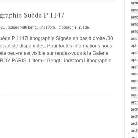
anti
ant
graphie Suède P 1147
anto
ant
2021
, tagged with
bengt
,
lindstrom
,
lithographie
,
suède
.
anto
uède P 1147Lithographie Signée en bas à droite /30
aoû
t artiste disponibles. Pour toutes informations nous
aph
ette oeuvre est visible sur rendez-vous à la Galerie
apo
apo
OY PARIS. L’item « Bengt Lindström Lithographie
app
aqu
aqu
aqua
aqua
arb
arc
arc
arch
arch
arg