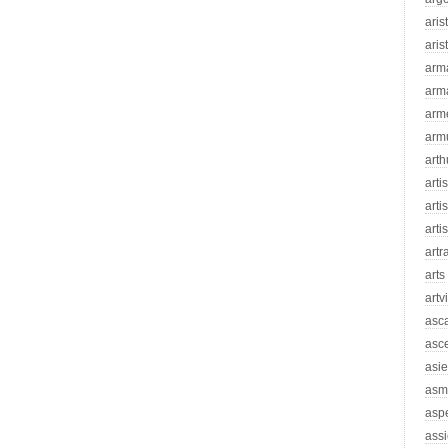
aris
aris
arm
arm
arm
arm
arth
arti
artis
arti
artr
arts
artv
asc
asc
asie
asm
asp
assi