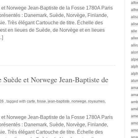
alfo
t Norwege Jean-Baptiste de la Fosse 1780A Paris
alfr
présentés : Danemark, Suède, Norvège, Finlande,
alis
sie. Très élégant Cartouche de titre. Échelle des
alis
, est en lieues de Suède, de Norvège et en lieues
alle
…]
all
alli
alo
alp
alp
alp
 Suède et Norwege Jean-Baptiste de
alu
ama
ama
026
, tagged with
carte
,
fosse
,
jean-baptiste
,
norwege
,
royaumes
,
amb
amé
ame
t Norwege Jean-Baptiste de la Fosse 1780A Paris
amo
présentés : Danemark, Suède, Norvège, Finlande,
amo
sie. Très élégant Cartouche de titre. Échelle des
ana