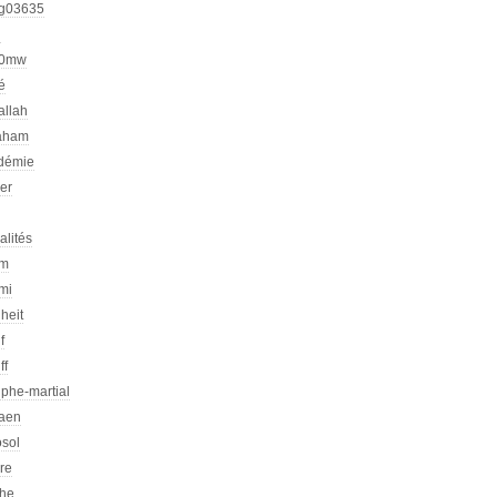
g03635
h
00mw
é
allah
aham
démie
er
alités
am
mi
heit
f
ff
phe-martial
iaen
osol
ire
che