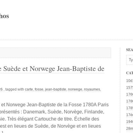
hos
SE
 Suède et Norwege Jean-Baptiste de
CA
10d
157
26
, tagged with
carte
,
fosse
,
jean-baptiste
,
norwege
,
royaumes
,
176
178
t Norwege Jean-Baptiste de la Fosse 1780A Paris
178
présentés : Danemark, Suède, Norvège, Finlande,
17è
sie. Très élégant Cartouche de titre. Échelle des
194
, est en lieues de Suède, de Norvège et en lieues
28