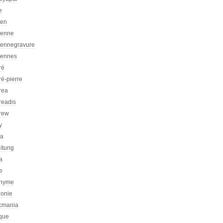
e
ien
ienne
iennegravure
iennes
ré
é-pierre
rea
readis
rew
y
ca
itung
a
e
nyme
honie
icmania
ique