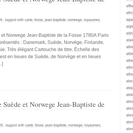
affl
afri
aga
26
, tagged with
carte
,
fosse
,
jean-baptiste
,
norwege
,
royaumes
,
aigl
aitz
t Norwege Jean-Baptiste de la Fosse 1780A Paris
alai
présentés : Danemark, Suède, Norvège, Finlande,
albe
sie. Très élégant Cartouche de titre. Échelle des
albe
, est en lieues de Suède, de Norvège et en lieues
albi
…]
albr
alb
ale
ale
ale
 Suède et Norwege Jean-Baptiste de
ale
ale
ale
ale
26
, tagged with
carte
,
fosse
,
jean-baptiste
,
norwege
,
royaumes
,
alex